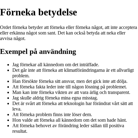
Förneka betydelse
Ordet förneka betyder att förneka eller förneka något, att inte acceptera
eller erkänna något som sant. Det kan också betyda att neka eller
avvisa något.
Exempel på användning
Jag förnekar all kännedom om det inträffade.
Det går inte att förneka att klimatförändringarna är ett allvarligt
problem.
Han försökte förneka sitt ansvar, men det gick inte att dölja.
Att förneka fakta leder inte till någon lösning på problemet.
Man kan inte förneka vikten av att vara ärlig och transparent.
Jag skulle aldrig förneka mina egna misstag.
Det är svårt att förneka att teknologin har förändrat vårt sätt att
leva.
Att förneka problem finns inte löser dem.
Hon valde att förneka all kännedom om det som hade hänt.
Att förneka behovet av förändring leder sällan till positiva
resultat.