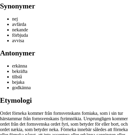
Synonymer
nej
avfärda
nekande
förbjuda
avvisa
Antonymer
erkänna
bekräfta
tillstå
bejaka
godkänna
Etymologi
Ordet förneka kommer från fornsvenskans forniaka, som i sin tur
härstammar från fornsvenskans fyrimnökia. Ursprungligen kommer
ordet från det fornsvenska ordet fyri, som betyder för eller bort, och
ordet nækia, som betyder neka. Förneka innebär således att förneka
eller förneka något, att inte acceptera eller erkänna sanningen eller