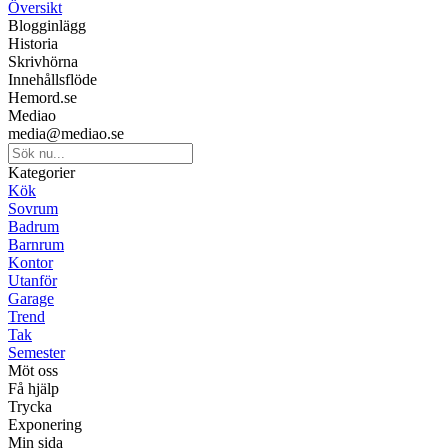
Översikt
Blogginlägg
Historia
Skrivhörna
Innehållsflöde
Hemord.se
Mediao
media@mediao.se
Kategorier
Kök
Sovrum
Badrum
Barnrum
Kontor
Utanför
Garage
Trend
Tak
Semester
Möt oss
Få hjälp
Trycka
Exponering
Min sida