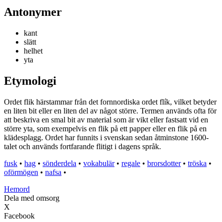
Antonymer
kant
slätt
helhet
yta
Etymologi
Ordet flik härstammar från det fornnordiska ordet flík, vilket betyder
en liten bit eller en liten del av något större. Termen används ofta för
att beskriva en smal bit av material som är vikt eller fastsatt vid en
större yta, som exempelvis en flik på ett papper eller en flik på en
klädesplagg. Ordet har funnits i svenskan sedan åtminstone 1600-
talet och används fortfarande flitigt i dagens språk.
fusk
•
hag
•
sönderdela
•
vokabulär
•
regale
•
brorsdotter
•
tröska
•
oförmögen
•
nafsa
•
H
emord
Dela med omsorg
X
Facebook