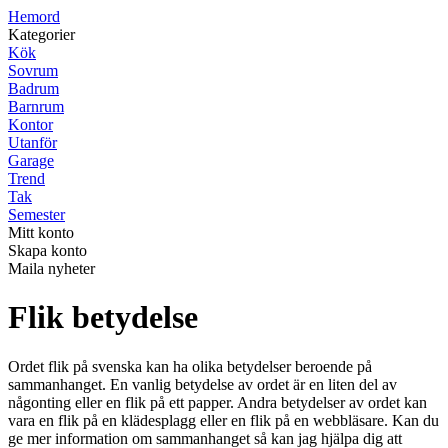
H
emord
Kategorier
Kök
Sovrum
Badrum
Barnrum
Kontor
Utanför
Garage
Trend
Tak
Semester
Mitt konto
Skapa konto
Maila nyheter
Flik betydelse
Ordet flik på svenska kan ha olika betydelser beroende på
sammanhanget. En vanlig betydelse av ordet är en liten del av
någonting eller en flik på ett papper. Andra betydelser av ordet kan
vara en flik på en klädesplagg eller en flik på en webbläsare. Kan du
ge mer information om sammanhanget så kan jag hjälpa dig att