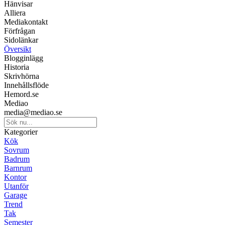
Hänvisar
Alliera
Mediakontakt
Förfrågan
Sidolänkar
Översikt
Blogginlägg
Historia
Skrivhörna
Innehållsflöde
Hemord.se
Mediao
media@mediao.se
Kategorier
Kök
Sovrum
Badrum
Barnrum
Kontor
Utanför
Garage
Trend
Tak
Semester