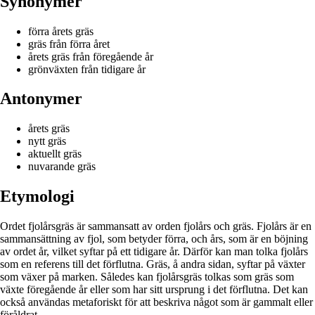
Synonymer
förra årets gräs
gräs från förra året
årets gräs från föregående år
grönväxten från tidigare år
Antonymer
årets gräs
nytt gräs
aktuellt gräs
nuvarande gräs
Etymologi
Ordet fjolårsgräs är sammansatt av orden fjolårs och gräs. Fjolårs är en
sammansättning av fjol, som betyder förra, och års, som är en böjning
av ordet år, vilket syftar på ett tidigare år. Därför kan man tolka fjolårs
som en referens till det förflutna. Gräs, å andra sidan, syftar på växter
som växer på marken. Således kan fjolårsgräs tolkas som gräs som
växte föregående år eller som har sitt ursprung i det förflutna. Det kan
också användas metaforiskt för att beskriva något som är gammalt eller
föråldrat.