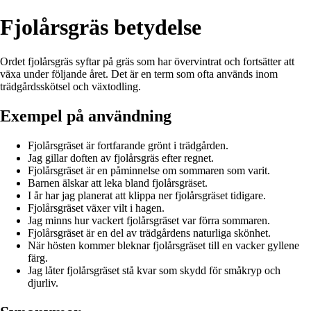
Fjolårsgräs betydelse
Ordet fjolårsgräs syftar på gräs som har övervintrat och fortsätter att
växa under följande året. Det är en term som ofta används inom
trädgårdsskötsel och växtodling.
Exempel på användning
Fjolårsgräset är fortfarande grönt i trädgården.
Jag gillar doften av fjolårsgräs efter regnet.
Fjolårsgräset är en påminnelse om sommaren som varit.
Barnen älskar att leka bland fjolårsgräset.
I år har jag planerat att klippa ner fjolårsgräset tidigare.
Fjolårsgräset växer vilt i hagen.
Jag minns hur vackert fjolårsgräset var förra sommaren.
Fjolårsgräset är en del av trädgårdens naturliga skönhet.
När hösten kommer bleknar fjolårsgräset till en vacker gyllene
färg.
Jag låter fjolårsgräset stå kvar som skydd för småkryp och
djurliv.