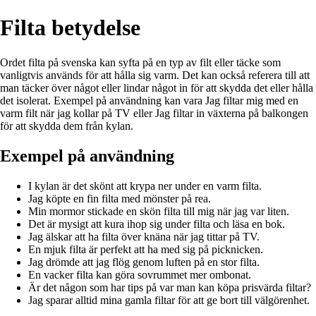
Filta betydelse
Ordet filta på svenska kan syfta på en typ av filt eller täcke som
vanligtvis används för att hålla sig varm. Det kan också referera till att
man täcker över något eller lindar något in för att skydda det eller hålla
det isolerat. Exempel på användning kan vara Jag filtar mig med en
varm filt när jag kollar på TV eller Jag filtar in växterna på balkongen
för att skydda dem från kylan.
Exempel på användning
I kylan är det skönt att krypa ner under en varm filta.
Jag köpte en fin filta med mönster på rea.
Min mormor stickade en skön filta till mig när jag var liten.
Det är mysigt att kura ihop sig under filta och läsa en bok.
Jag älskar att ha filta över knäna när jag tittar på TV.
En mjuk filta är perfekt att ha med sig på picknicken.
Jag drömde att jag flög genom luften på en stor filta.
En vacker filta kan göra sovrummet mer ombonat.
Är det någon som har tips på var man kan köpa prisvärda filtar?
Jag sparar alltid mina gamla filtar för att ge bort till välgörenhet.