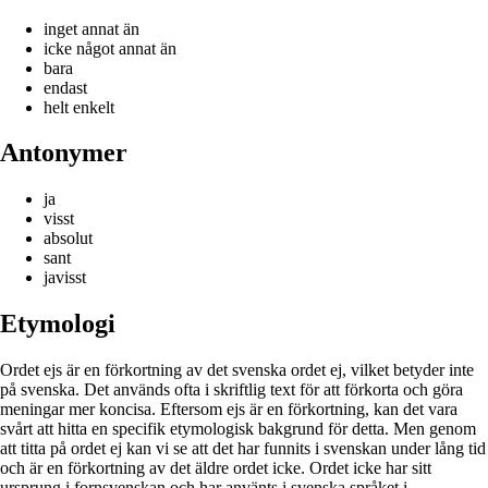
inget annat än
icke något annat än
bara
endast
helt enkelt
Antonymer
ja
visst
absolut
sant
javisst
Etymologi
Ordet ejs är en förkortning av det svenska ordet ej, vilket betyder int​​e
på svenska. Det används ofta i skriftlig text för att förkorta och göra
meningar mer koncisa. Eftersom ejs är en förkortning, kan det vara
svårt att hitta en specifik etymologisk bakgrund för detta. Men genom
att titta på ordet ej kan vi se att det har funnits i svenskan under lång tid
och är en förkortning av det äldre ordet icke. Ordet icke har sitt
ursprung i fornsvenskan och har använts i svenska språket i