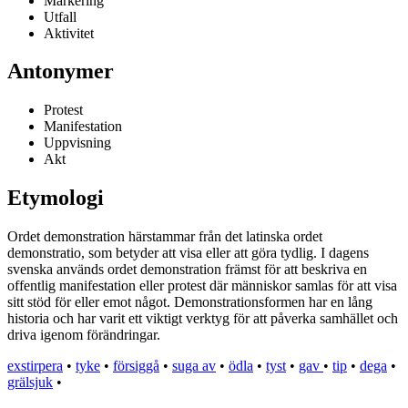
Markering
Utfall
Aktivitet
Antonymer
Protest
Manifestation
Uppvisning
Akt
Etymologi
Ordet demonstration härstammar från det latinska ordet
demonstratio, som betyder att visa eller att göra tydlig. I dagens
svenska används ordet demonstration främst för att beskriva en
offentlig manifestation eller protest där människor samlas för att visa
sitt stöd för eller emot något. Demonstrationsformen har en lång
historia och har varit ett viktigt verktyg för att påverka samhället och
driva igenom förändringar.
exstirpera
•
tyke
•
försiggå
•
suga av
•
ödla
•
tyst
•
gav
•
tip
•
dega
•
grälsjuk
•