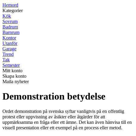
H
emord
Kategorier
Kök
Sovrum
Badrum
Barnrum
Kontor
Utanför
Garage
Trend
Tak
Semester
Mitt konto
Skapa konto
Maila nyheter
Demonstration betydelse
Ordet demonstration på svenska syftar vanligtvis på en offentlig
protest eller uppvisning av åsikter eller åtgärder för att
uppmärksamma en fråga eller ett ämne. Det kan även hänvisa till en
visuell presentation eller ett exempel på en process eller metod.