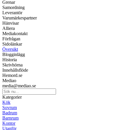
Grenar
Samordning
Leverantör
Varumärkespartner
Hänvisar
Alliera
Mediakontakt
Förfrågan
Sidolänkar
Översikt
Blogginlägg
Historia
Skrivhörna
Innehållsflöde
Hemord.se
Mediao
media@mediao.se
Kategorier
Kök
Sovrum
Badrum
Barnrum
Kontor
Utanför