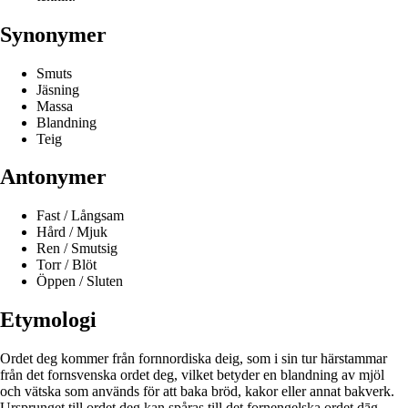
Synonymer
Smuts
Jäsning
Massa
Blandning
Teig
Antonymer
Fast / Långsam
Hård / Mjuk
Ren / Smutsig
Torr / Blöt
Öppen / Sluten
Etymologi
Ordet deg kommer från fornnordiska deig, som i sin tur härstammar
från det fornsvenska ordet deg, vilket betyder en blandning av mjöl
och vätska som används för att baka bröd, kakor eller annat bakverk.
Ursprunget till ordet deg kan spåras till det fornengelska ordet dāg,