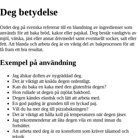
Deg betydelse
Ordet deg på svenska refererar till en blandning av ingredienser som
används för att baka bröd, kakor eller pajskal. Deg består vanligtvis av
mjöl, vätska, jäst eller annat drivmedel samt eventuellt socker, salt eller
fett. Att blanda och arbeta deg är en viktig del av bakprocessen för att
få fram ett bra resultat.
Exempel på användning
Jag älskar doften av nygräddad deg.
Det är viktigt att knåda degen ordentligt.
Kan du baka en kaka med den glutenfria degen?
Hon rullade ut degen på mjölat bakbord.
Degen kändes elastisk och lätt att arbeta med.
En god pajdeg är grunden till en lyckad paj.
Vill du ha mer deg till pizzabakningen?
Det är viktigt att hålla koll på temperaturen när degen jäser.
Jag rekommenderar att låta degen vila en stund innan du
fortsätter.
Att arbeta med deg är en konstform som kräver tålamod och
teknik.