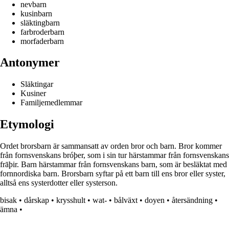
nevbarn
kusinbarn
släktingbarn
farbroderbarn
morfaderbarn
Antonymer
Släktingar
Kusiner
Familjemedlemmar
Etymologi
Ordet brorsbarn är sammansatt av orden bror och barn. Bror kommer
från fornsvenskans bróþer, som i sin tur härstammar från fornsvenskans
frāþir. Barn härstammar från fornsvenskans barn, som är besläktat med
fornnordiska barn. Brorsbarn syftar på ett barn till ens bror eller syster,
alltså ens systerdotter eller systerson.
bisak
•
dårskap
•
krysshult
•
wat-
•
bålväxt
•
doyen
•
återsändning
•
ämna
•