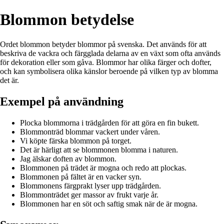
Blommon betydelse
Ordet blommon betyder blommor på svenska. Det används för att
beskriva de vackra och färgglada delarna av en växt som ofta används
för dekoration eller som gåva. Blommor har olika färger och dofter,
och kan symbolisera olika känslor beroende på vilken typ av blomma
det är.
Exempel på användning
Plocka blommorna i trädgården för att göra en fin bukett.
Blommonträd blommar vackert under våren.
Vi köpte färska blommon på torget.
Det är härligt att se blommonen blomma i naturen.
Jag älskar doften av blommon.
Blommonen på trädet är mogna och redo att plockas.
Blommonen på fältet är en vacker syn.
Blommonens färgprakt lyser upp trädgården.
Blommonträdet ger massor av frukt varje år.
Blommonen har en söt och saftig smak när de är mogna.