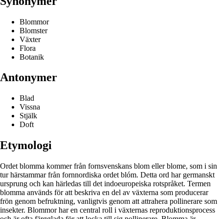
Synonymer
Blommor
Blomster
Växter
Flora
Botanik
Antonymer
Blad
Vissna
Stjälk
Doft
Etymologi
Ordet blomma kommer från fornsvenskans blom eller blome, som i sin
tur härstammar från fornnordiska ordet blóm. Detta ord har germa­nskt
ursprung och kan härledas till det indoeuropeiska rotspråket. Termen
blomma används för att beskriva en del av växterna som producerar
frön genom befruktning, vanligtvis genom att attrahera pollinerare som
insekter. Blommor har en central roll i växternas reproduktionsprocess
och är ofta färgglada för att locka till sig pollinerare. Blomma är