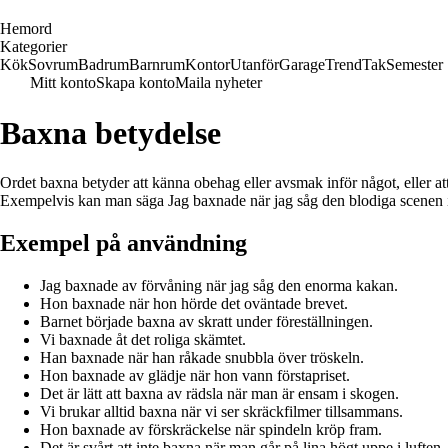
H
emord
Kategorier
Kök
Sovrum
Badrum
Barnrum
Kontor
Utanför
Garage
Trend
Tak
Semester
Mitt konto
Skapa konto
Maila nyheter
Baxna betydelse
Ordet baxna betyder att känna obehag eller avsmak inför något, eller att 
Exempelvis kan man säga Jag baxnade när jag såg den blodiga scenen i
Exempel på användning
Jag baxnade av förvåning när jag såg den enorma kakan.
Hon baxnade när hon hörde det oväntade brevet.
Barnet började baxna av skratt under föreställningen.
Vi baxnade åt det roliga skämtet.
Han baxnade när han råkade snubbla över tröskeln.
Hon baxnade av glädje när hon vann förstapriset.
Det är lätt att baxna av rädsla när man är ensam i skogen.
Vi brukar alltid baxna när vi ser skräckfilmer tillsammans.
Hon baxnade av förskräckelse när spindeln kröp fram.
Det är svårt att inte baxna när man går på lina högt uppe i luften.