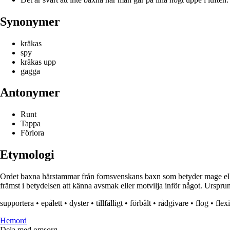
Synonymer
kräkas
spy
kräkas upp
gagga
Antonymer
Runt
Tappa
Förlora
Etymologi
Ordet baxna härstammar från fornsvenskans baxn som betyder mage elle
främst i betydelsen att känna avsmak eller motvilja inför något. Urspru
supportera
•
epålett
•
dyster
•
tillfälligt
•
förbålt
•
rådgivare
•
flog
•
flex
H
emord
Dela med omsorg