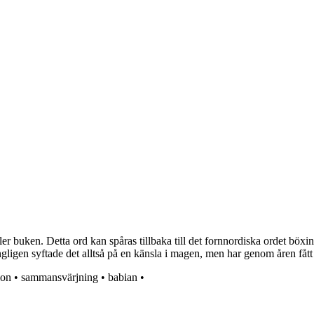
r buken. Detta ord kan spåras tillbaka till det fornnordiska ordet bö
ngligen syftade det alltså på en känsla i magen, men har genom åren fåt
ion
•
sammansvärjning
•
babian
•