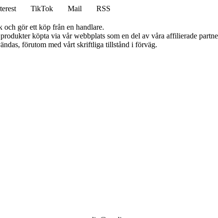
terest
TikTok
Mail
RSS
k och gör ett köp från en handlare.
n produkter köpta via vår webbplats som en del av våra affilierade partn
ändas, förutom med vårt skriftliga tillstånd i förväg.