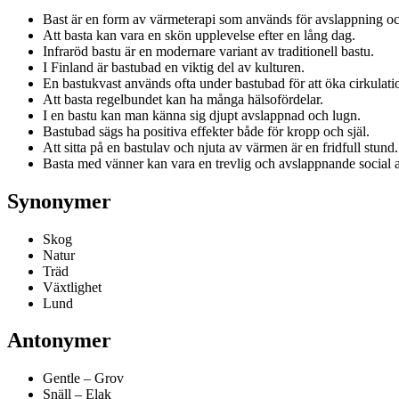
Bast är en form av värmeterapi som används för avslappning oc
Att basta kan vara en skön upplevelse efter en lång dag.
Infraröd bastu är en modernare variant av traditionell bastu.
I Finland är bastubad en viktig del av kulturen.
En bastukvast används ofta under bastubad för att öka cirkulati
Att basta regelbundet kan ha många hälsofördelar.
I en bastu kan man känna sig djupt avslappnad och lugn.
Bastubad sägs ha positiva effekter både för kropp och själ.
Att sitta på en bastulav och njuta av värmen är en fridfull stund.
Basta med vänner kan vara en trevlig och avslappnande social ak
Synonymer
Skog
Natur
Träd
Växtlighet
Lund
Antonymer
Gentle – Grov
Snäll – Elak