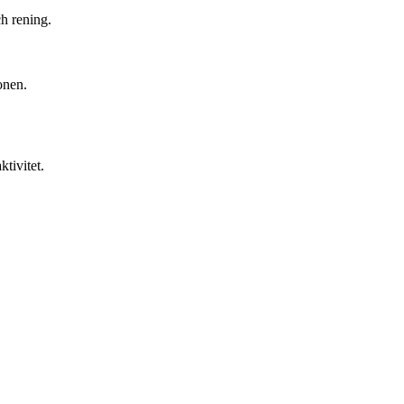
h rening.
onen.
tivitet.