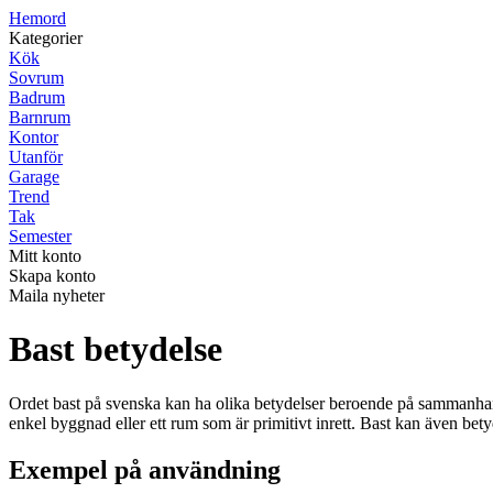
H
emord
Kategorier
Kök
Sovrum
Badrum
Barnrum
Kontor
Utanför
Garage
Trend
Tak
Semester
Mitt konto
Skapa konto
Maila nyheter
Bast betydelse
Ordet bast på svenska kan ha olika betydelser beroende på sammanhange
enkel byggnad eller ett rum som är primitivt inrett. Bast kan även betyd
Exempel på användning