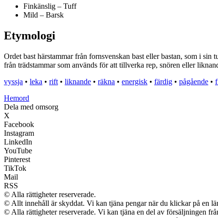
Finkänslig – Tuff
Mild – Barsk
Etymologi
Ordet bast härstammar från fornsvenskan bast eller bastan, som i sin tu
från trädstammar som används för att tillverka rep, snören eller liknan
vyssja
•
leka
•
rift
•
liknande
•
räkna
•
energisk
•
färdig
•
pågående
•
f
H
emord
Dela med omsorg
X
Facebook
Instagram
LinkedIn
YouTube
Pinterest
TikTok
Mail
RSS
© Alla rättigheter reserverade.
© Allt innehåll är skyddat. Vi kan tjäna pengar när du klickar på en lä
© Alla rättigheter reserverade. Vi kan tjäna en del av försäljningen fr