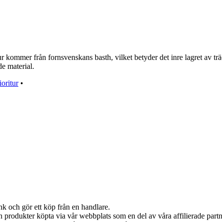
r kommer från fornsvenskans basth, vilket betyder det inre lagret av trä
de material.
ioritur
•
nk och gör ett köp från en handlare.
ån produkter köpta via vår webbplats som en del av våra affilierade part