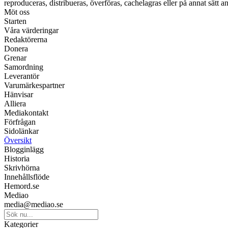
reproduceras, distribueras, överföras, cachelagras eller på annat sätt an
Möt oss
Starten
Våra värderingar
Redaktörerna
Donera
Grenar
Samordning
Leverantör
Varumärkespartner
Hänvisar
Alliera
Mediakontakt
Förfrågan
Sidolänkar
Översikt
Blogginlägg
Historia
Skrivhörna
Innehållsflöde
Hemord.se
Mediao
media@mediao.se
Kategorier