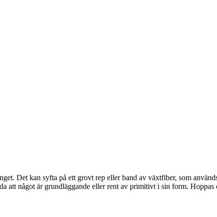
t. Det kan syfta på ett grovt rep eller band av växtfiber, som används 
a att något är grundläggande eller rent av primitivt i sin form. Hoppas de