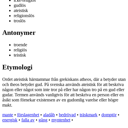
icke-religiös
gudlös
ateistisk
religionslös
troslös
Antonymer
troende
religiös
teistisk
Etymologi
Ordet ateistisk härstammar från grekiskans atheos, där a betyder utan
och theos betyder gud. På svenska används ateistisk för att beskriva
någon eller något som inte tror på eller har någon tro på en gud eller
gudar. Termen används vanligtvis för att beskriva en person eller en
åsikt som förnekar existensen av en gudomlig varelse eller högre
makt.
mante
•
förslagenhet
•
aladåb
•
bedrövad
•
träskmark
•
domptör
•
energisk
•
falla av
•
gång
•
myntenhet
•