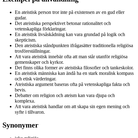
En ateistisk person tror inte på existensen av en gud eller
gudar.
Det ateistiska perspektivet betonar rationalitet och
vetenskapliga förklaringar.
En ateistisk livsåskådning kan vara grundad på logik och
skepticism.
Den ateistiska ståndpunkten ifrågasätter traditionella religiösa
trosföreställningar.
Att vara ateistisk innebär ofta att man står utanför religiösa
gemenskaper och kyrkor.
Det finns olika former av ateistiska filosofier och tankeskolor.
En ateistisk människa kan ändå ha en stark moralisk kompass
och etisk värderingar.
Ateistiska argument baseras ofta på vetenskapliga fakta och
bevis.
Debatter om religion och ateism kan vara djupa och
komplexa.
Att vara ateistisk handlar om att skapa sin egen mening och
syfte i tillvaron.
Synonymer