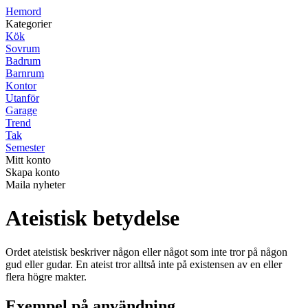
H
emord
Kategorier
Kök
Sovrum
Badrum
Barnrum
Kontor
Utanför
Garage
Trend
Tak
Semester
Mitt konto
Skapa konto
Maila nyheter
Ateistisk betydelse
Ordet ateistisk beskriver någon eller något som inte tror på någon
gud eller gudar. En ateist tror alltså inte på existensen av en eller
flera högre makter.
Exempel på användning