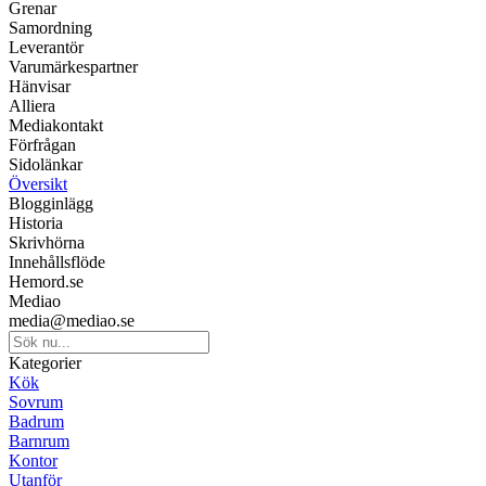
Grenar
Samordning
Leverantör
Varumärkespartner
Hänvisar
Alliera
Mediakontakt
Förfrågan
Sidolänkar
Översikt
Blogginlägg
Historia
Skrivhörna
Innehållsflöde
Hemord.se
Mediao
media@mediao.se
Kategorier
Kök
Sovrum
Badrum
Barnrum
Kontor
Utanför