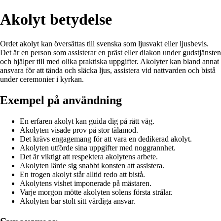
Akolyt betydelse
Ordet akolyt kan översättas till svenska som ljusvakt eller ljusbevis.
Det är en person som assist­erar en präst eller diakon under gudstjänsten
och hjälper till med olika praktiska uppgifter. Akolyter kan bland annat
ansvara för att tända och släcka ljus, assistera vid nattvarden och bistå
under ceremonier i kyrkan.
Exempel på användning
En erfaren akolyt kan guida dig på rätt väg.
Akolyten visade prov på stor tålamod.
Det krävs engagemang för att vara en dedikerad akolyt.
Akolyten utförde sina uppgifter med noggrannhet.
Det är viktigt att respektera akolytens arbete.
Akolyten lärde sig snabbt konsten att assistera.
En trogen akolyt står alltid redo att bistå.
Akolytens vishet imponerade på mästaren.
Varje morgon mötte akolyten solens första strålar.
Akolyten bar stolt sitt värdiga ansvar.