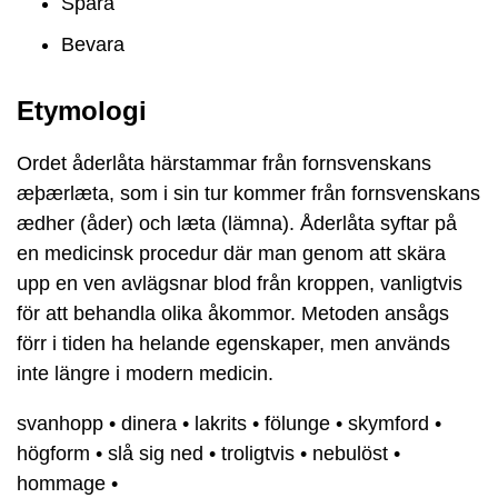
Spara
Bevara
Etymologi
Ordet åderlåta härstammar från fornsvenskans
æþærlæta, som i sin tur kommer från fornsvenskans
ædher (åder) och læta (lämna). Åderlåta syftar på
en medicinsk procedur där man genom att skära
upp en ven avlägsnar blod från kroppen, vanligtvis
för att behandla olika åkommor. Metoden ansågs
förr i tiden ha helande egenskaper, men används
inte längre i modern medicin.
svanhopp
•
dinera
•
lakrits
•
fölunge
•
skymford
•
högform
•
slå sig ned
•
troligtvis
•
nebulöst
•
hommage
•